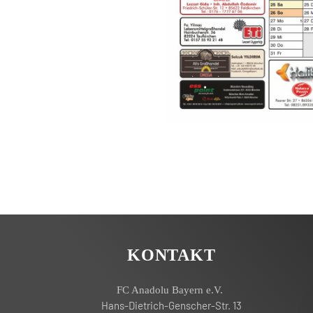
KONTAKT
FC Anadolu Bayern e.V.
Hans-Dietrich-Genscher-Str. 13