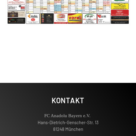
KONTAKT
FC Anadolu Bayern e.V.
Hans-Dietrich-Genscher-Str. 13
81248 München