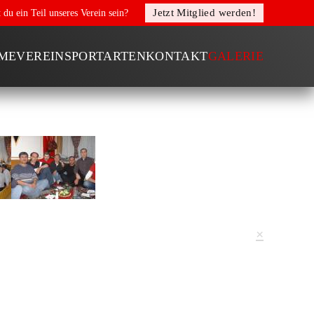
Jetzt Mitglied werden!
 du ein Teil unseres Verein sein?
ME
VEREIN
SPORTARTEN
KONTAKT
GALERIE
×